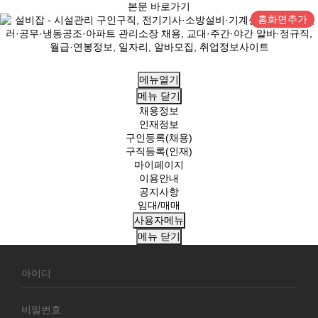
본문 바로가기
홈화면추가
메뉴열기
메뉴
닫기
채용정보
인재정보
구인등록(채용)
구직등록(인재)
마이페이지
이용안내
공지사항
임대/매매
사용자메뉴
메뉴
닫기
회
원
로
그