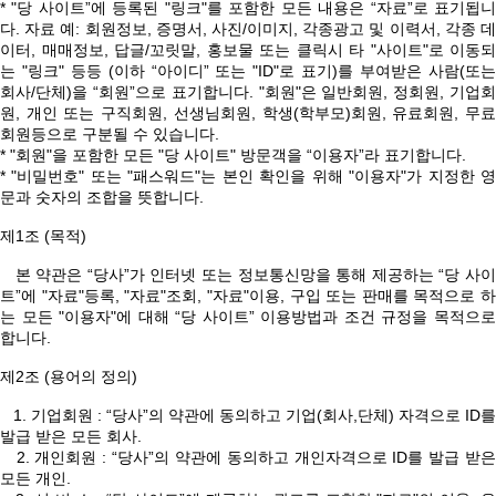
* "당 사이트”에 등록된 "링크"를 포함한 모든 내용은 “자료”로 표기됩니
다. 자료 예: 회원정보, 증명서, 사진/이미지, 각종광고 및 이력서, 각종 데
이터, 매매정보, 답글/꼬릿말, 홍보물 또는 클릭시 타 "사이트"로 이동되
는 "링크" 등등 (이하 “아이디” 또는 "ID"로 표기)를 부여받은 사람(또는
회사/단체)을 “회원”으로 표기합니다. "회원"은 일반회원, 정회원, 기업회
원, 개인 또는 구직회원, 선생님회원, 학생(학부모)회원, 유료회원, 무료
회원등으로 구분될 수 있습니다.
* "회원"을 포함한 모든 "당 사이트" 방문객을 “이용자”라 표기합니다.
* "비밀번호" 또는 "패스워드"는 본인 확인을 위해 "이용자"가 지정한 영
문과 숫자의 조합을 뜻합니다.
제1조 (목적)
본 약관은 “당사”가 인터넷 또는 정보통신망을 통해 제공하는 “당 사이
트”에 "자료"등록, "자료"조회, "자료"이용, 구입 또는 판매를 목적으로 하
는 모든 "이용자"에 대해 “당 사이트” 이용방법과 조건 규정을 목적으로
합니다.
제2조 (용어의 정의)
1. 기업회원 : “당사”의 약관에 동의하고 기업(회사,단체) 자격으로 ID를
발급 받은 모든 회사.
2. 개인회원 : “당사”의 약관에 동의하고 개인자격으로 ID를 발급 받은
모든 개인.