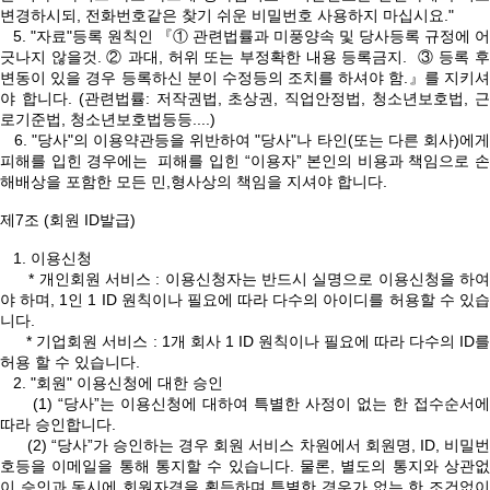
변경하시되, 전화번호같은 찾기 쉬운 비밀번호 사용하지 마십시요."
5. "자료"등록 원칙인 『① 관련법률과 미풍양속 및 당사등록 규정에 어
긋나지 않을것. ② 과대, 허위 또는 부정확한 내용 등록금지. ③ 등록 후
변동이 있을 경우 등록하신 분이 수정등의 조치를 하셔야 함.』를 지키셔
야 합니다. (관련법률: 저작권법, 초상권, 직업안정법, 청소년보호법, 근
로기준법, 청소년보호법등등....)
6. "당사"의 이용약관등을 위반하여 "당사"나 타인(또는 다른 회사)에게
피해를 입힌 경우에는 피해를 입힌 “이용자” 본인의 비용과 책임으로 손
해배상을 포함한 모든 민,형사상의 책임을 지셔야 합니다.
제7조 (회원 ID발급)
1. 이용신청
* 개인회원 서비스 : 이용신청자는 반드시 실명으로 이용신청을 하여
야 하며, 1인 1 ID 원칙이나 필요에 따라 다수의 아이디를 허용할 수 있습
니다.
* 기업회원 서비스 : 1개 회사 1 ID 원칙이나 필요에 따라 다수의 ID를
허용 할 수 있습니다.
2. "회원" 이용신청에 대한 승인
(1) “당사”는 이용신청에 대하여 특별한 사정이 없는 한 접수순서에
따라 승인합니다.
(2) “당사”가 승인하는 경우 회원 서비스 차원에서 회원명, ID, 비밀번
호등을 이메일을 통해 통지할 수 있습니다. 물론, 별도의 통지와 상관없
이 승인과 동시에 회원자격을 획득하며 특별한 경우가 없는 한 조건없이