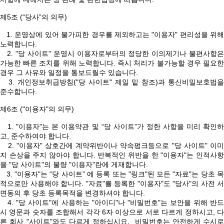
제5조 (“당사”의 의무)
1. 운영상에 있어 불가피한 경우를 제외하고는 "이용자" 편리성을 위해
노력합니다.
2. "당 사이트" 운영시 이용자로부터의 정당한 이의제기나 불편사항은
가능한 빠른 조치를 위해 노력합니다. 즉시 처리가 불가능할 경우 필요한
경우 그 사유와 일정을 통보드릴수 있습니다.
3. 개인정보취급방침("당 사이트" 제일 밑 참조)과 통신비밀보호법을
준수합니다.
제6조 ("이용자"의 의무)
1. "이용자"는 본 이용약관 및 “당 사이트”가 정한 사항을 미리 확인하
고, 준수하여야 합니다.
2. "이용자" 상호간에 계약위반이나 약속펑크등으로 "당 사이트" 이미
지 손상을 주지 않아야 합니다. 반복적인 위반을 한 "이용자"는 인적사항
을 "당 사이트"의 불량 "이용자"란에 게재합니다.
3. "이용자"는 “당 사이트” 에 등록 또는 "링크"된 모든 "자료"는 당초 목
적으로만 사용해야 합니다. "자료"를 등록한 "이용자"도 "당사"의 사전 서
면동의 후 당초 등록목적을 변경하셔야 합니다.
4. "당 사이트"에 사용하는 "아이디"나 "비밀번호"는 보안을 위해 반드
시 영문과 숫자를 조합해서 각각 6자 이상으로 서로 다르게 정하시고, 다
른 회사 "사이트"와도 다르게 정하십시요. 비밀번호는 안전하게 수시로