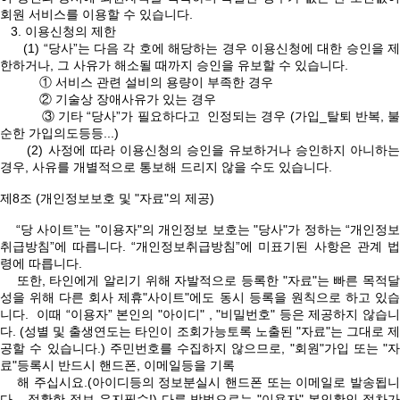
회원 서비스를 이용할 수 있습니다.
3. 이용신청의 제한
(1) “당사”는 다음 각 호에 해당하는 경우 이용신청에 대한 승인을 제
한하거나, 그 사유가 해소될 때까지 승인을 유보할 수 있습니다.
① 서비스 관련 설비의 용량이 부족한 경우
② 기술상 장애사유가 있는 경우
③ 기타 “당사”가 필요하다고 인정되는 경우 (가입_탈퇴 반복, 불
순한 가입의도등등...)
(2) 사정에 따라 이용신청의 승인을 유보하거나 승인하지 아니하는
경우, 사유를 개별적으로 통보해 드리지 않을 수도 있습니다.
제8조 (개인정보보호 및 "자료"의 제공)
“당 사이트”는 "이용자"의 개인정보 보호는 "당사"가 정하는 “개인정보
취급방침”에 따릅니다. “개인정보취급방침”에 미표기된 사항은 관계 법
령에 따릅니다.
또한, 타인에게 알리기 위해 자발적으로 등록한 "자료"는 빠른 목적달
성을 위해 다른 회사 제휴"사이트"에도 동시 등록을 원칙으로 하고 있습
니다. 이때 “이용자” 본인의 "아이디" , "비밀번호" 등은 제공하지 않습니
다. (성별 및 출생연도는 타인이 조회가능토록 노출된 "자료"는 그대로 제
공할 수 있습니다.) 주민번호를 수집하지 않으므로, "회원"가입 또는 "자
료"등록시 반드시 핸드폰, 이메일등을 기록
해 주십시요.(아이디등의 정보분실시 핸드폰 또는 이메일로 발송됩니
다... 정확한 정보 유지필수!) 다른 방법으로는 "이용자" 본인확인 절차가