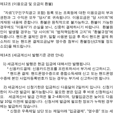
제12조 (이용요금 및 요금의 환불)
"자료"(구인구직광고 포함) 등록 또는 조회등에 대한 이용요금의 부과
권한과 그 수익은 모두 “당사”로 귀속됩니다. 이용요금은 “당 사이트”에
게재된 내용에 준합니다. 환불은 원칙적으로 불가능하고, 환불이 가능한
경우에도 "이용자"가 손실을 보니, 신중히 결제하시기 바랍니다. 환불원
인이 발생할 경우는 “당 사이트”의 “법적책임한계 고지”의 "환불규정"에
따릅니다. 핸드폰 결제인 경우, 일할 사용분 입금 후 즉시 핸드폰 결제 취
소처리 또는 핸드폰 결제요금납부 영수증 첨부시 환불정산(2개월 정도
소요)을 해드립니다.
제14조 (세금계산서 발행기준 관련 안내)
1) 세금계산서 발행은 현금 입금에 대해서만 발행됩니다.
* 신용카드결제: 신용카드전표를 프린트하셔서 부가세 신고하시고,
* 핸드폰 결제: 핸드폰영수증으로 종합소득세때 신고 또는 핸드폰영
수증에 본인 사업자등록번호가 있는 경우는 부가세 신고하시면 됩니다.
2) 세금계산서 신청기한은 입금하신 다음달의 2일까지 입니다. 신청기
한이 지나면 발급이 불가능합니다. 필요한 분은 입금 후 바로 신청하십시
요. 세금계산서 발급 간격은 월 2~4회이며, 당월입금건은 늦어도 다음
달 10일 이전에 발급됩니다. 신청서에 발급에 필요한 정보가 누락된 경우
에는 발급하지 않습니다.
* 신청은 우측제일 상단 또는 제일아래 "입금결제", "영수증" 또는 세