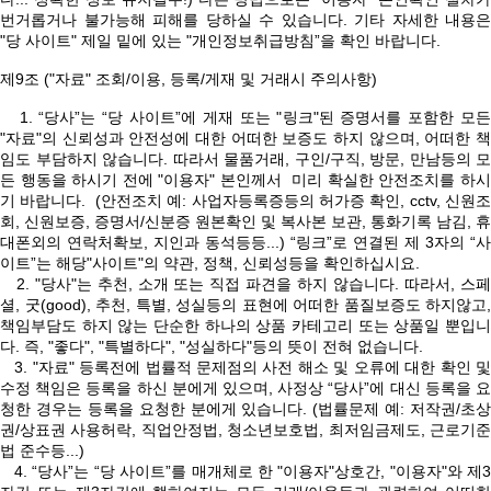
번거롭거나 불가능해 피해를 당하실 수 있습니다. 기타 자세한 내용은
"당 사이트" 제일 밑에 있는 "개인정보취급방침”을 확인 바랍니다.
제9조 ("자료" 조회/이용, 등록/게재 및 거래시 주의사항)
1. “당사”는 “당 사이트”에 게재 또는 "링크"된 증명서를 포함한 모든
"자료"의 신뢰성과 안전성에 대한 어떠한 보증도 하지 않으며, 어떠한 책
임도 부담하지 않습니다. 따라서 물품거래, 구인/구직, 방문, 만남등의 모
든 행동을 하시기 전에 "이용자" 본인께서 미리 확실한 안전조치를 하시
기 바랍니다. (안전조치 예: 사업자등록증등의 허가증 확인, cctv, 신원조
회, 신원보증, 증명서/신분증 원본확인 및 복사본 보관, 통화기록 남김, 휴
대폰외의 연락처확보, 지인과 동석등등...) “링크”로 연결된 제 3자의 “사
이트”는 해당"사이트"의 약관, 정책, 신뢰성등을 확인하십시요.
2. "당사"는 추천, 소개 또는 직접 파견을 하지 않습니다. 따라서, 스페
셜, 굿(good), 추천, 특별, 성실등의 표현에 어떠한 품질보증도 하지않고,
책임부담도 하지 않는 단순한 하나의 상품 카테고리 또는 상품일 뿐입니
다. 즉, "좋다", "특별하다", "성실하다"등의 뜻이 전혀 없습니다.
3. "자료" 등록전에 법률적 문제점의 사전 해소 및 오류에 대한 확인 및
수정 책임은 등록을 하신 분에게 있으며, 사정상 “당사”에 대신 등록을 요
청한 경우는 등록을 요청한 분에게 있습니다. (법률문제 예: 저작권/초상
권/상표권 사용허락, 직업안정법, 청소년보호법, 최저임금제도, 근로기준
법 준수등...)
4. “당사”는 “당 사이트”를 매개체로 한 "이용자"상호간, "이용자"와 제3